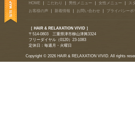
HOME
｜
こだわり
｜
男性メニュー
｜
女性メニュー
｜
ス
お客様の声
｜
新着情報
｜
お問い合わせ
｜
プライバシーポ
［ HAIR & RELAXATION VIVID ］
〒514-0803 三重県津市柳山津興3324
フリーダイヤル（0120）23-1083
定休日：毎週月・火曜日
Copyright © 2026 HAIR & RELAXATION VIVID. All rights rese