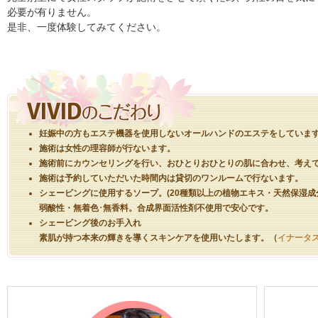
必要が有りません。
是非、一度体験してみてください。
妊娠中の方もエステ機器を使用しないオールハンドのエステをしていま
施術は女性の理容師が行ないます。
施術前にカウンセリングを行い、おひとりおひとりの肌に合わせ、考え
施術は予約していただいた時間内は貸切のワンルームで行ないます。
シェービングに使用するソープ。(20種類以上の植物エキス・天然保湿成
弱酸性・無着色･無香料。合成界面活性剤不使用で安心です。
シェービング後のお手入れ
素肌が持つ本来の輝きを導くスキンケアを使用いたします。（
イナータ