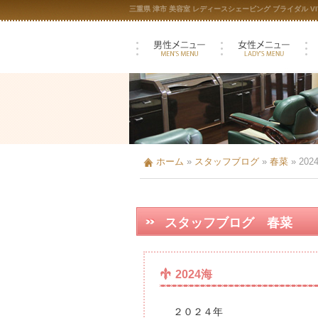
三重県 津市 美容室 レディースシェービング ブライダル VIV
ホーム
»
スタッフブログ
»
春菜
»
202
スタッフブログ 春菜
2024海
２０２４年