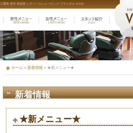
三重県 津市 美容室 レディースシェービング ブライダル VIVID
ホーム
»
新着情報
»
★新メニュー★
新着情報
★新メニュー★