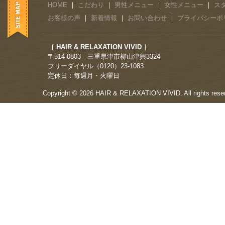
HOME
｜
こだわり
｜
男性メニュー
｜
女性メニュー
｜
ス
お客様の声
｜
新着情報
｜
お問い合わせ
｜
プライバシーポ
［ HAIR & RELAXATION VIVID ］
〒514-0803 三重県津市柳山津興3324
フリーダイヤル（0120）23-1083
定休日：毎週月・火曜日
Copyright © 2026 HAIR & RELAXATION VIVID. All rights rese