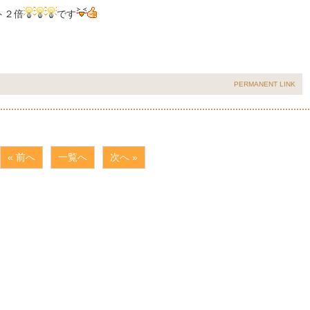
ト２倍
です
PERMANENT LINK
« 前へ
一覧へ
次へ »