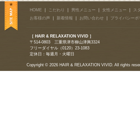
HOME
｜
こだわり
｜
男性メニュー
｜
女性メニュー
｜
ス
お客様の声
｜
新着情報
｜
お問い合わせ
｜
プライバシーポ
［ HAIR & RELAXATION VIVID ］
〒514-0803 三重県津市柳山津興3324
フリーダイヤル（0120）23-1083
定休日：毎週月・火曜日
Copyright © 2026 HAIR & RELAXATION VIVID. All rights rese