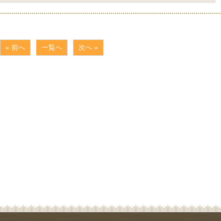
« 前へ
一覧へ
次へ »