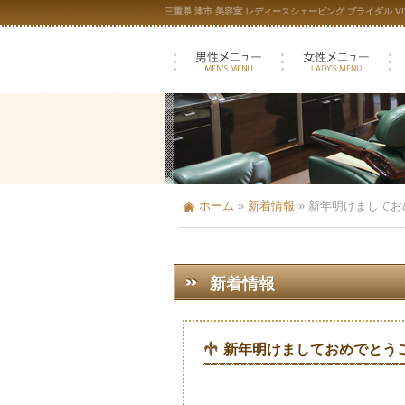
三重県 津市 美容室 レディースシェービング ブライダル VIV
ホーム
»
新着情報
»
新年明けましてお
新着情報
新年明けましておめでとう