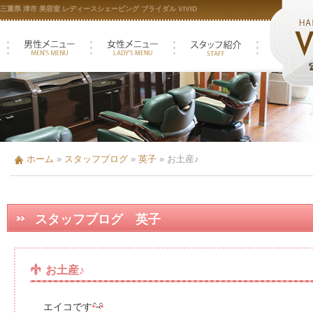
三重県 津市 美容室 レディースシェービング ブライダル VIVID
ホーム
»
スタッフブログ
»
英子
»
お土産♪
スタッフブログ 英子
お土産♪
エイコです