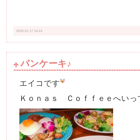
2020.01.17 14:24
パンケーキ♪
エイコです
Ｋｏｎａｓ Ｃｏｆｆｅｅへいっ