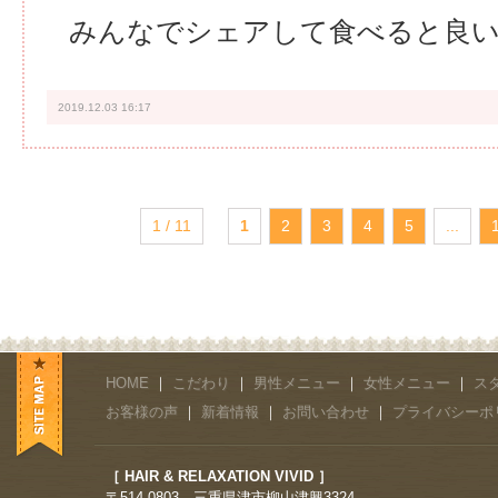
みんなでシェアして食べると良
2019.12.03 16:17
1 / 11
1
2
3
4
5
...
HOME
｜
こだわり
｜
男性メニュー
｜
女性メニュー
｜
ス
お客様の声
｜
新着情報
｜
お問い合わせ
｜
プライバシーポ
［ HAIR & RELAXATION VIVID ］
〒514-0803 三重県津市柳山津興3324