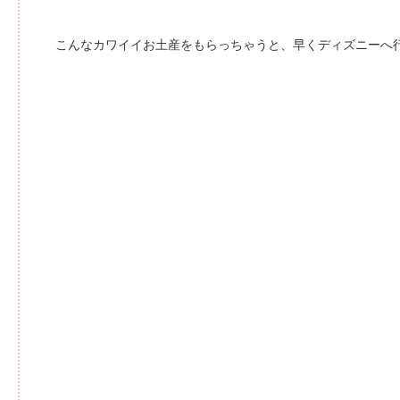
こんなカワイイお土産をもらっちゃうと、早くディズニーへ