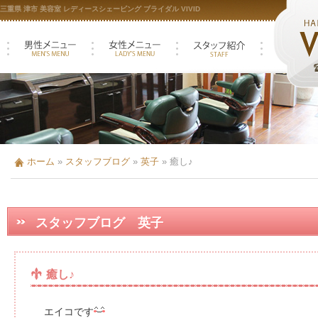
三重県 津市 美容室 レディースシェービング ブライダル VIVID
ホーム
»
スタッフブログ
»
英子
»
癒し♪
スタッフブログ 英子
癒し♪
エイコです