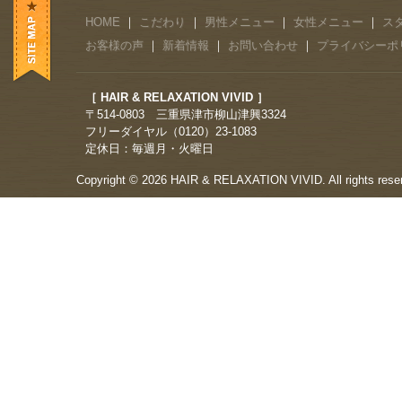
HOME
｜
こだわり
｜
男性メニュー
｜
女性メニュー
｜
ス
お客様の声
｜
新着情報
｜
お問い合わせ
｜
プライバシーポ
［ HAIR & RELAXATION VIVID ］
〒514-0803 三重県津市柳山津興3324
フリーダイヤル（0120）23-1083
定休日：毎週月・火曜日
Copyright © 2026 HAIR & RELAXATION VIVID. All rights rese