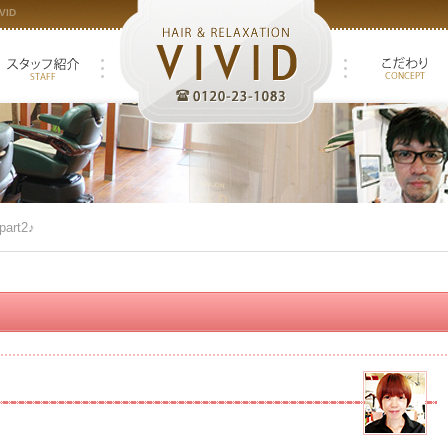
ID
art2♪