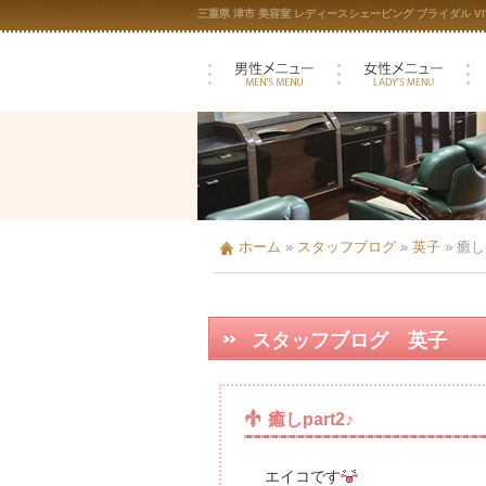
三重県 津市 美容室 レディースシェービング ブライダル VIV
ホーム
»
スタッフブログ
»
英子
»
癒しp
スタッフブログ 英子
癒しpart2♪
エイコです